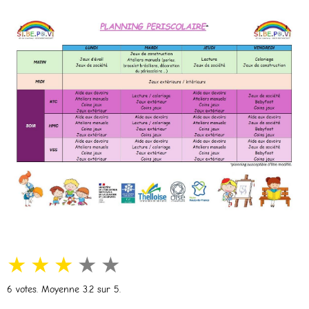
★
★
★
★
★
6
votes. Moyenne
3.2
sur 5.