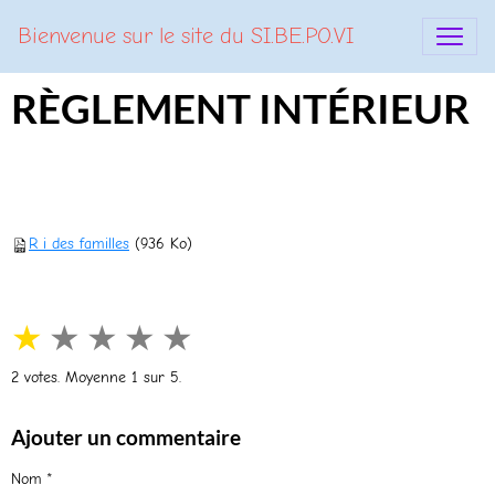
Bienvenue sur le site du SI.BE.PO.VI
RÈGLEMENT INTÉRIEUR
R i des familles
(936 Ko)
★
★
★
★
★
2
votes. Moyenne
1
sur 5.
Ajouter un commentaire
Nom