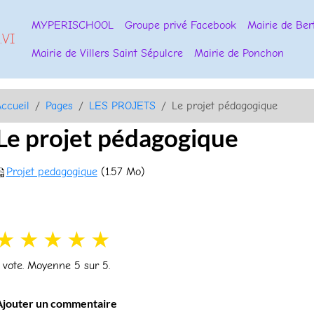
MYPERISCHOOL
Groupe privé Facebook
Mairie de Ber
.VI
Mairie de Villers Saint Sépulcre
Mairie de Ponchon
ccueil
Pages
LES PROJETS
Le projet pédagogique
Le projet pédagogique
Projet pedagogique
(1.57 Mo)
★
★
★
★
★
vote. Moyenne
5
sur 5.
Ajouter un commentaire