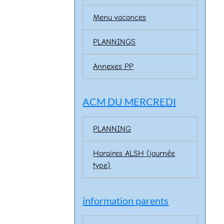
Menu vacances
PLANNINGS
Annexes PP
ACM DU MERCREDI
PLANNING
Horaires ALSH (journée
type)
information parents