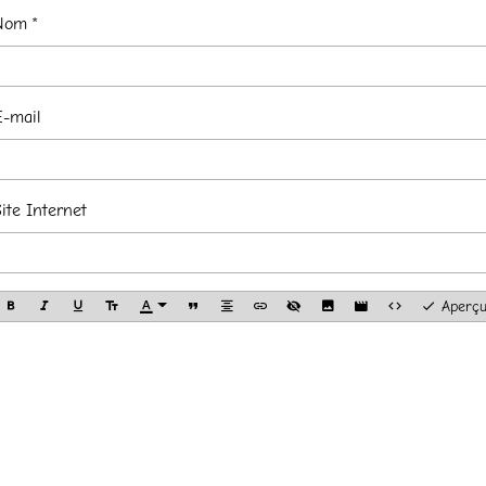
Nom
E-mail
ite Internet
Aperç