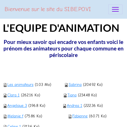
Bienvenue sur le site du SI.BE.PO.VI
L'EQUIPE D'ANIMATION
Pour mieux savoir qui encadre vos enfants voici le
prénom des animateurs pour chaque commune en
périscolaire
Les animateurs
(1.03 Mo)
Sabrina
(204.92 Ko)
Clara 1
(262.16 Ko)
Tiana
(234.48 Ko)
Angelique 3
(196.8 Ko)
Andrea 1
(222.36 Ko)
Melanie f
(75.86 Ko)
Fabienne
(60.71 Ko)
Celine 1
(213.6 Ko)