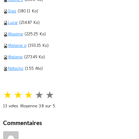
Ines
(180.11 Ko)
Lucie
(214.87 Ko)
Maxime
(225.25 Ko)
Melanie p
(193.35 Ko)
Melanie
(273.49 Ko)
Natacha
(1.55 Mo)
★
★
★
★
★
13
votes. Moyenne
3.8
sur 5.
Commentaires