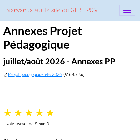
Bienvenue sur le site du SI.BE.PO.VI
Annexes Projet
Pédagogique
juillet/août 2026 - Annexes PP
Projet pedagogique ete 2026
(916.45 Ko)
★
★
★
★
★
1
vote. Moyenne
5
sur 5.